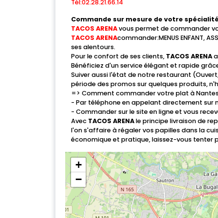
Tél:02.28.21.66.14
Mobile
Commande sur mesure de votre spécialité
TACOS ARENA
vous permet de commander votre
Programme De Fidélité
TACOS ARENA
commander:MENUS ENFANT, ASSIE
ses alentours.
Avis
Pour le confort de ses clients,
TACOS ARENA
a
Bénéficiez d'un service élégant et rapide grâce
Mon Compte
Suiver aussi l'état de notre restaurant (Ouv
période des promos sur quelques produits, n'h
=> Comment commander votre plat à Nantes
Notre Restaurant
- Par téléphone en appelant directement sur
- Commander sur le site en ligne et vous rece
Zones de Livraison
Avec
TACOS ARENA
le principe livraison de r
l'on s'affaire à régaler vos papilles dans la cu
économique et pratique, laissez-vous tenter pa
+
−