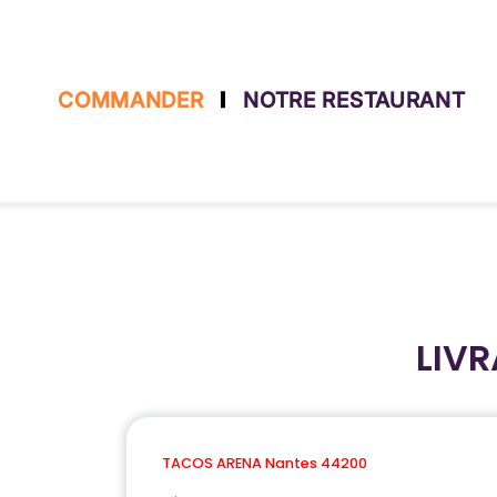
COMMANDER
NOTRE RESTAURANT
Accueil
Allergènes
Charte Qualité
LIV
C.G.V
Contact
TACOS ARENA Nantes 44200
Mentions Légales