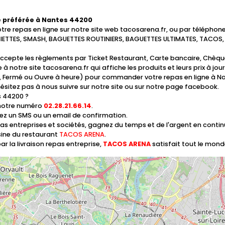
 préférée à Nantes 44200
 repas en ligne sur notre site web tacosarena.fr, ou par téléphon
TTES, SMASH, BAGUETTES ROUTINIERS, BAGUETTES ULTIMATES, TACOS, P
ccepte les règlements par Ticket Restaurant, Carte bancaire, Chèque
 à notre site tacosarena.fr qui affiche les produits et leurs prix à jo
ert, Fermé ou Ouvre à heure) pour commander votre repas en ligne à 
ésitez pas à nous suivre sur notre site ou sur notre page facebook.
 44200 ?
 notre numéro
02.28.21.66.14
.
vez un SMS ou un email de confirmation.
epas entreprises et sociétés, gagnez du temps et de l'argent en cont
isine du restaurant
TACOS ARENA
.
r la livraison repas entreprise,
TACOS ARENA
satisfait tout le mond